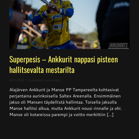
Superpesis – Ankkurit nappasi pisteen
hallitsevalta mestarilta
artikkelissa
30.5.2026
|
Kommentit pois päältä
Superpesis
Alajärven Ankkurit ja Manse PP Tampereelta kohtasivat
–
Ankkurit
perjantaina aurinkoisella Saltex Areenalla. Ensimmäinen
nappasi
jakso oli Mansen täydellistä hallintaa. Toisella jaksolla
pisteen
Manse hallitsi alkua, mutta Ankkurit nousi rinnalle ja ohi.
hallitsevalta
mestarilta
Manse oli kotareissa parempi ja voitto merkittiin [...]