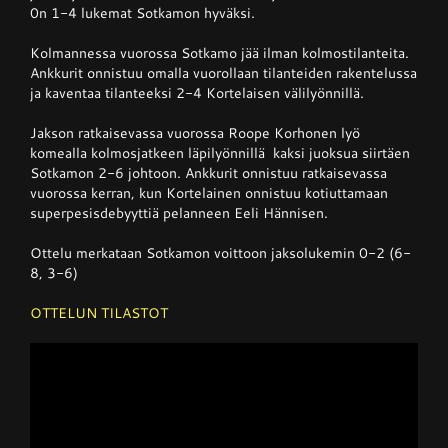
0n 1-4 lukemat Sotkamon hyväksi.
Kolmannessa vuorossa Sotkamo jää ilman kolmostilanteita.
Ankkurit onnistuu omalla vuorollaan tilanteiden rakentelussa
ja kaventaa tilanteeksi 2-4 Kortelaisen välilyönnillä.
Jakson ratkaisevassa vuorossa Roope Korhonen lyö
komealla kolmosjatkeen läpilyönnillä kaksi juoksua siirtäen
Sotkamon 2-6 johtoon. Ankkurit onnistuu ratkaisevassa
vuorossa kerran, kun Kortelainen onnistuu kotiuttamaan
superpesisdebyyttiä pelanneen Eeli Hännisen.
Ottelu merkataan Sotkamon voittoon jaksolukemin 0-2 (6-
8, 3-6)
OTTELUN TILASTOT