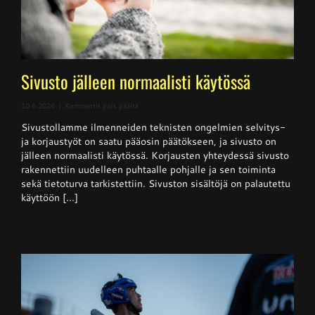
Sivusto jälleen normaalisti käytössä
artikkelissa
10.6.2026
|
Kommentit pois päältä
Sivusto
Sivustollamme ilmenneiden teknisten ongelmien selvitys-
jälleen
normaalisti
ja korjaustyöt on saatu pääosin päätökseen, ja sivusto on
käytössä
jälleen normaalisti käytössä. Korjausten yhteydessä sivusto
rakennettiin uudelleen puhtaalle pohjalle ja sen toiminta
sekä tietoturva tarkistettiin. Sivuston sisältöjä on palautettu
käyttöön [...]