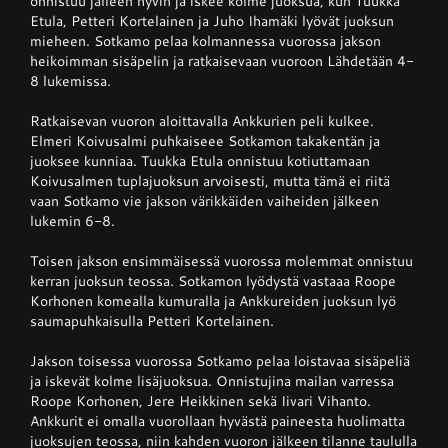
onnistuu jälleen hyvin ja iskee kolme juoksua, kun Tuukka
Etula, Petteri Kortelainen ja Juho Ihamäki lyövät juoksun
mieheen. Sotkamo pelaa kolmannessa vuorossa jakson
heikoimman sisäpelin ja ratkaisevaan vuoroon Lähdetään 4-
8 lukemissa.
Ratkaisevan vuoron aloittavalla Ankkurien peli kulkee.
Elmeri Koivusalmi puhkaiseee Sotkamon takakentän ja
juoksee kunniaa. Tuukka Etula onnistuu kotiuttamaan
Koivusalmen tuplajuoksun arvoisesti, mutta tämä ei riitä
vaan Sotkamo vie jakson värikkäiden vaiheiden jälkeen
lukemin 6-8.
Toisen jakson ensimmäisessä vuorossa molemmat onnistuu
kerran juoksun teossa. Sotkamon lyödystä vastaaa Roope
Korhonen komealla kumuralla ja Ankkureiden juoksun lyö
saumapuhkaisulla Petteri Kortelainen.
Jakson toisessa vuorossa Sotkamo pelaa loistavaa sisäpeliä
ja iskevät kolme lisäjuoksua. Onnistujina mailan varressa
Roope Korhonen, Jere Heikkinen sekä Iivari Vihanto.
Ankkurit ei omalla vuorollaan hyvästä paineesta huolimatta
juoksujen teossa, niin kahden vuoron jälkeen tilanne taululla