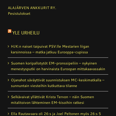
ALAJÄRVEN ANKKURIT RY.
Pesistulokset
YLE URHEILU
HJK:n naiset taipuivat PSV:lle Mestarien liigan
karsinnoissa – matka jatkuu Eurooppa-cupissa
Suomen koripallotytöt EM-pronssipeliin – nykyinen
menestysputki on harvinaista Euroopan mittakaavassakin
Ojanahot säväyttivät suunnistuksen MC-keskimatkalla –
sunnuntain viesteihin kutkuttava tilanne
Selkävaivat yllättivät Krista Tervon – näin Suomen
mitalitoivon lähteminen EM-kisoihin ratkesi
Ella Rautawaara oli 26:s ja Joel Peltonen myös 26:s 5