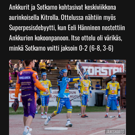
Ankkurit ja Sotkamo kohtasivat keskiviikkona
aurinkoisella Kitrolla. Ottelussa nähtiin myös
Junnupesis
Superpesisdebyytti, kun Eeli Hänninen nostettiin
Ankkurien kokoonpanoon. Itse ottelu oli värikäs,
Fanituotteet
minkä Sotkamo voitti jaksoin 0-2 (6-8, 3-6)
Palvelut
Info
Yhteystiedot