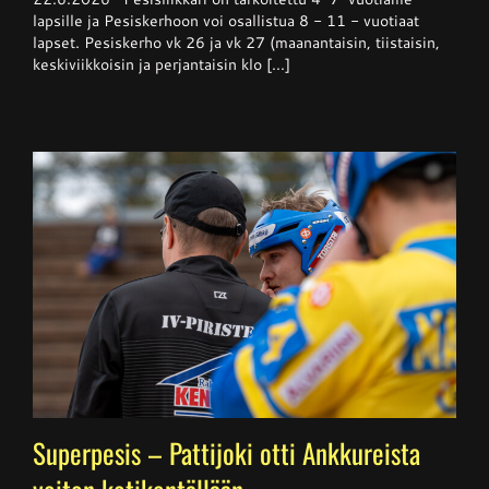
alkaa
lapsille ja Pesiskerhoon voi osallistua 8 - 11 - vuotiaat
viikolla
lapset. Pesiskerho vk 26 ja vk 27 (maanantaisin, tiistaisin,
26
keskiviikkoisin ja perjantaisin klo [...]
Superpesis – Pattijoki otti Ankkureista