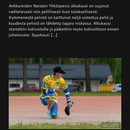
Naisten
Ankkureiden Naisten Ykköspesis alkukausi on sujunut
Ykköspesis:
Kangerteleva
vaihtelevasti niin pelillisesti kuin tuloksellisesti.
kevätkausi
Kymmenestä pelistä on karttunut neljä voitettua peliä ja
kuudesta pelistä on lähdetty tappio niskassa. Alkukausi
startattiin kotivoitolla ja päätettiin myös kotivoittoon ennen
juhannusta. Syyskausi [...]