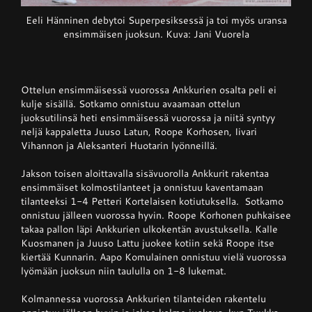
Eeli Hänninen debytoi Superpesiksessä ja toi myös uransa
ensimmäisen juoksun. Kuva: Jani Vuorela
Ottelun ensimmäisessä vuorossa Ankkurien osalta peli ei
kulje sisällä. Sotkamo onnistuu avaamaan ottelun
juoksutilinsä heti ensimmäisessä vuorossa ja niitä syntyy
neljä kappaletta Juuso Latun, Roope Korhosen, Iivari
Vihannon ja Aleksanteri Huotarin lyönneillä.
Jakson toisen aloittavalla sisävuorolla Ankkurit rakentaa
ensimmäiset kolmostilanteet ja onnistuu kaventamaan
tilanteeksi 1-4 Petteri Kortelaisen kotiutuksella. Sotkamo
onnistuu jälleen vuorossa hyvin. Roope Korhonen puhkaisee
takaa pallon läpi Ankkurien ulkokentän avustuksella. Kalle
Kuosmanen ja Juuso Lattu juokee kotiin sekä Roope itse
kiertää Kunnarin. Aapo Komulainen onnistuu vielä vuorossa
lyömään juoksun niin taululla on 1-8 lukemat.
Kolmannessa vuorossa Ankkurien tilanteiden rakentelu