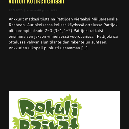
voiton kotikentällään
artikkelissa
26.5.2026
|
Kommentit pois päältä
Superpesis
Ankkurit matkasi tiistaina Pattijoen vieraaksi Miiluareenalle
–
Pattijoki
Raaheen. Aurinkoisessa kelissä käydyssä ottelussa Pattijoki
otti
oli parempi jaksoin 2-0 (3-1,4-2) Pattijoki ratkaisi
Ankkureista
ensimmäisen jakson viimeisessä vuoroparissa. Pattijoki sai
voiton
kotikentällään
ottelussa vahvan alun tilanteiden rakentelun suhteen.
Ankkurien ulkopeli puolusti useamman [...]