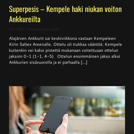
Superpesis – Kempele haki niukan voiton
Ankkureilta
artikkelissa
11.6.2026
|
Kommentit pois päältä
Superpesis
Alajärven Ankkurit sai keskiviikkona vastaan Kempeleen
–
Kempele
Kirin Saltex Areenalle. Ottelu oli tiukkaa vääntöä. Kempele
haki
kuitenkin vei kaksi pistettä mukanaan voitettuaan ottelun
niukan
jaksoin 0-1 (1-1, 4-5) Ottelun ensimmäinen jakso alkoi
voiton
Ankkureilta
Ankkurien sisävuorolla ja ei parhaalla [...]