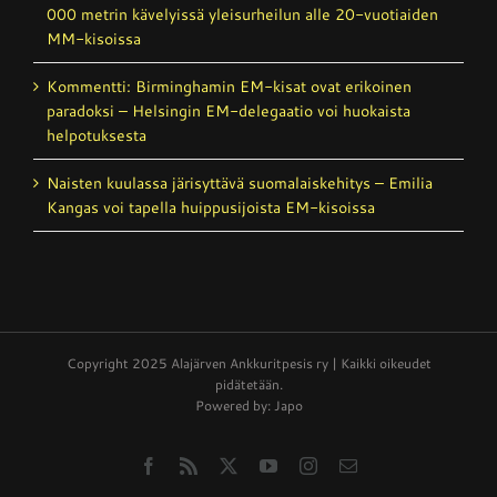
000 metrin kävelyissä yleisurheilun alle 20-vuotiaiden
MM-kisoissa
Kommentti: Birminghamin EM-kisat ovat erikoinen
paradoksi – Helsingin EM-delegaatio voi huokaista
helpotuksesta
Naisten kuulassa järisyttävä suomalais­kehitys – Emilia
Kangas voi tapella huippusijoista EM-kisoissa
Copyright 2025 Alajärven Ankkuritpesis ry | Kaikki oikeudet
pidätetään.
Powered by: Japo
Facebook
Rss
X
YouTube
Instagram
Email