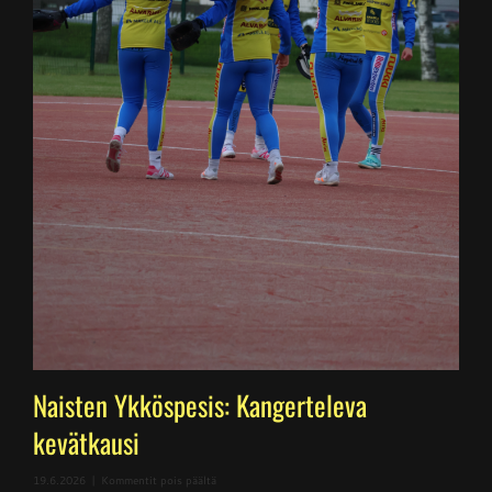
Naisten Ykköspesis: Kangerteleva
kevätkausi
artikkelissa
19.6.2026
|
Kommentit pois päältä