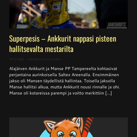
Superpesis – Ankkurit nappasi pisteen
hallitsevalta mestarilta
artikkelissa
30.5.2026
|
Kommentit pois päältä
Superpesis
Alajärven Ankkurit ja Manse PP Tampereelta kohtasivat
–
Ankkurit
perjantaina aurinkoisella Saltex Areenalla. Ensimmäinen
nappasi
jakso oli Mansen täydellistä hallintaa. Toisella jaksolla
pisteen
Manse hallitsi alkua, mutta Ankkurit nousi rinnalle ja ohi.
hallitsevalta
mestarilta
Manse oli kotareissa parempi ja voitto merkittiin [...]