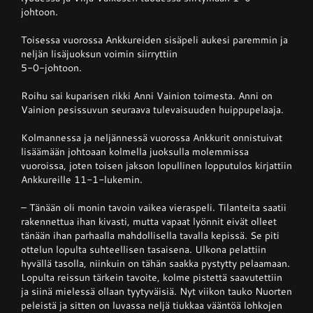
johtoon.
Toisessa vuorossa Ankkureiden sisäpeli aukesi paremmin ja
neljän lisäjuoksun voimin siirryttiin
5-0-johtoon.
Roihu sai kuparisen rikki Anni Vainion toimesta. Anni on
Vainion pesissuvun seuraava tulevaisuuden huippupelaaja.
Kolmannessa ja neljännessä vuorossa Ankkurit onnistuivat
lisäämään johtoaan kolmella juoksulla molemmissa
vuoroissa, joten toisen jakson lopullinen lopputulos kirjattiin
Ankkureille 11-1-lukemin.
– Tänään oli monin tavoin vaikea vieraspeli. Tilanteita saatii
rakennettua ihan kivasti, mutta vapaat lyönnit eivät olleet
tänään ihan parhaalla mahdollisella tavalla kepissä. Se piti
ottelun lopulta suhteellisen tasaisena. Ulkona pelattiin
hyvällä tasolla, niinkuin on tähän saakka pystytty pelaamaan.
Lopulta reissun tärkein tavoite, kolme pistettä saavutettiin
ja siinä mielessä ollaan tyytyväisiä. Nyt viikon tauko Nuorten
peleistä ja sitten on luvassa neljä tiukkaa vääntöä lohkojen