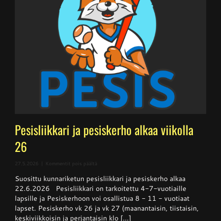
Pesisliikkari ja pesiskerho alkaa viikolla
26
artikkelissa
27.5.2026
|
Kommentit pois päältä
Pesisliikkari
Suosittu kunnariketun pesisliikkari ja pesiskerho alkaa
ja
pesiskerho
22.6.2026 Pesisliikkari on tarkoitettu 4-7-vuotiaille
alkaa
lapsille ja Pesiskerhoon voi osallistua 8 - 11 - vuotiaat
viikolla
lapset. Pesiskerho vk 26 ja vk 27 (maanantaisin, tiistaisin,
26
keskiviikkoisin ja perjantaisin klo [...]