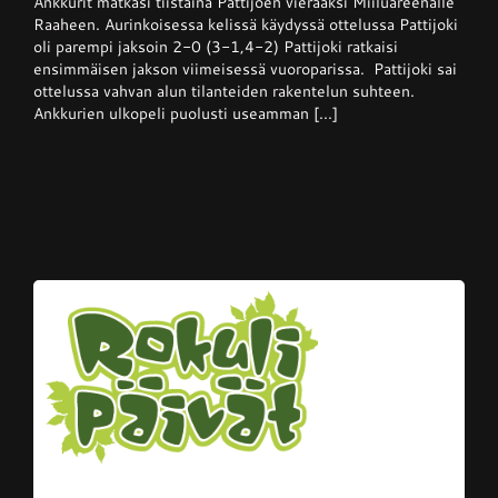
Ankkurit matkasi tiistaina Pattijoen vieraaksi Miiluareenalle
Pattijoki
Raaheen. Aurinkoisessa kelissä käydyssä ottelussa Pattijoki
otti
oli parempi jaksoin 2-0 (3-1,4-2) Pattijoki ratkaisi
Ankkureista
ensimmäisen jakson viimeisessä vuoroparissa. Pattijoki sai
voiton
kotikentällään
ottelussa vahvan alun tilanteiden rakentelun suhteen.
Ankkurien ulkopeli puolusti useamman [...]