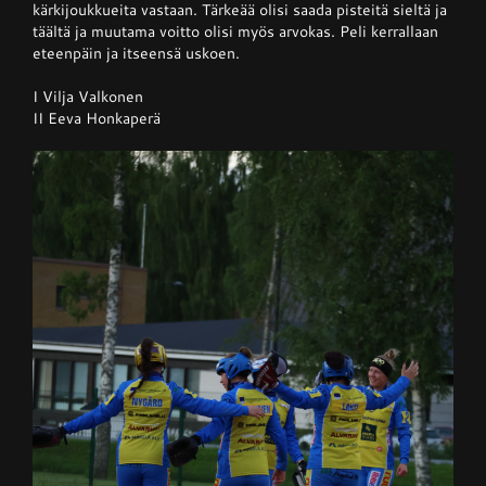
kärkijoukkueita vastaan. Tärkeää olisi saada pisteitä sieltä ja
täältä ja muutama voitto olisi myös arvokas. Peli kerrallaan
eteenpäin ja itseensä uskoen.
I Vilja Valkonen
II Eeva Honkaperä