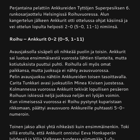
Perjantaina pelattiin Ankkureiden Tyttöjen Superpesiksen 6.
runkosarjaottelu Helsingissä Roihuvuoressa. Alun
Junnupesis
kangertelun jälkeen Ankkurit otti ottelussa ohjat käsiinsä ja
vei ottelun lopulta helposti 2-0 (5-0, 11-1) nimiinsä.
Fanituotteet
Roihu – Ankkurit 0-2 (0-5, 1-11)
Avausjaksolla sisäpeli oli nihkeää puolin ja toisin. Ankkurit
sai luotua ensimmäisestä vuorosta lähtien tilanteita, mutta
Palvelut
kotiutuksista puuttui puhti. Roihulla oli myös omat
paikkansa, mutta juoksuja ei nähty avausvuorossa.
Pelin avausjuoksu nähtiin Ankkureiden toisen tasoittavalla.
Info
Carita Tunkkari avasi juoksutilin Minea Kivisen juostessa.
Kolmannessa vuorossa Ankkurit tekivät lopullisen pesäeron
Roihuun iskiessä neljä juoksua neljän eri lyöjän voimin.
Yhteystiedot
Kun viimeisessä vuorossa ei Roihu pystynyt kuparistaan
rikkomaan, päättyi avausvuoro Ankkureille puhtaasti 5-0-
numeroin.
Toinen jakso alkoi yhtä nihkeästi kuin ensimmäinenkin. Toki
sillä erotulla, että Ankkurit onnistui Eeva Honkaperän
lyödessä ja Vilja Valkosen tuodessa siirtymään 1-0-