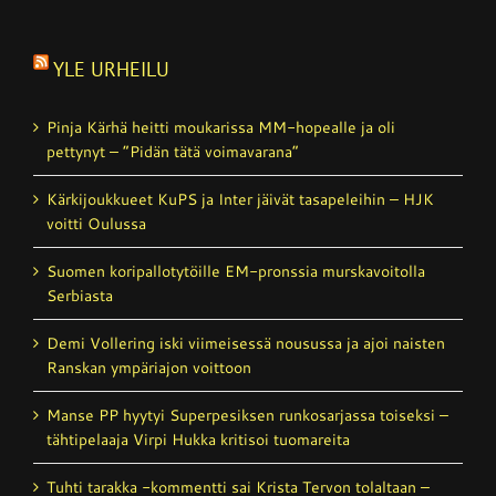
YLE URHEILU
Pinja Kärhä heitti moukarissa MM-hopealle ja oli
pettynyt – ”Pidän tätä voimavarana”
Kärkijoukkueet KuPS ja Inter jäivät tasapeleihin – HJK
voitti Oulussa
Suomen koripallotytöille EM-pronssia murskavoitolla
Serbiasta
Demi Vollering iski viimeisessä nousussa ja ajoi naisten
Ranskan ympäriajon voittoon
Manse PP hyytyi Superpesiksen runkosarjassa toiseksi –
tähtipelaaja Virpi Hukka kritisoi tuomareita
Tuhti tarakka -kommentti sai Krista Tervon tolaltaan –