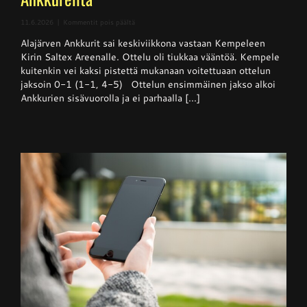
artikkelissa
11.6.2026
|
Kommentit pois päältä
Superpesis
Alajärven Ankkurit sai keskiviikkona vastaan Kempeleen
–
Kempele
Kirin Saltex Areenalle. Ottelu oli tiukkaa vääntöä. Kempele
haki
kuitenkin vei kaksi pistettä mukanaan voitettuaan ottelun
niukan
jaksoin 0-1 (1-1, 4-5) Ottelun ensimmäinen jakso alkoi
voiton
Ankkureilta
Ankkurien sisävuorolla ja ei parhaalla [...]