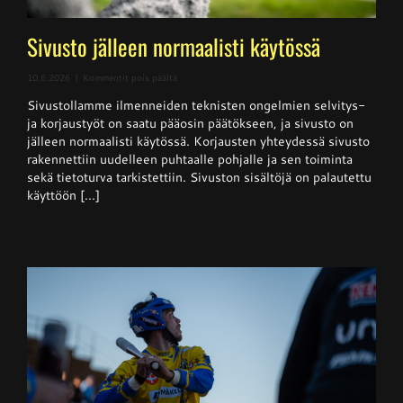
Sivusto jälleen normaalisti käytössä
artikkelissa
10.6.2026
|
Kommentit pois päältä
Sivusto
Sivustollamme ilmenneiden teknisten ongelmien selvitys-
jälleen
normaalisti
ja korjaustyöt on saatu pääosin päätökseen, ja sivusto on
käytössä
jälleen normaalisti käytössä. Korjausten yhteydessä sivusto
rakennettiin uudelleen puhtaalle pohjalle ja sen toiminta
sekä tietoturva tarkistettiin. Sivuston sisältöjä on palautettu
käyttöön [...]