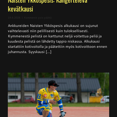
kevätkausi
artikkelissa
19.6.2026
|
Kommentit pois päältä
Naisten
Ankkureiden Naisten Ykköspesis alkukausi on sujunut
Ykköspesis:
Kangerteleva
vaihtelevasti niin pelillisesti kuin tuloksellisesti.
kevätkausi
Kymmenestä pelistä on karttunut neljä voitettua peliä ja
kuudesta pelistä on lähdetty tappio niskassa. Alkukausi
startattiin kotivoitolla ja päätettiin myös kotivoittoon ennen
juhannusta. Syyskausi [...]