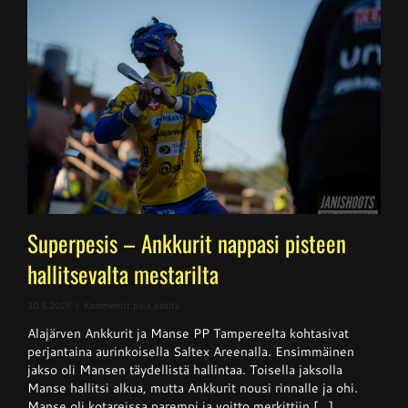
Superpesis – Ankkurit nappasi pisteen
hallitsevalta mestarilta
artikkelissa
30.5.2026
|
Kommentit pois päältä
Superpesis
Alajärven Ankkurit ja Manse PP Tampereelta kohtasivat
–
Ankkurit
perjantaina aurinkoisella Saltex Areenalla. Ensimmäinen
nappasi
jakso oli Mansen täydellistä hallintaa. Toisella jaksolla
pisteen
Manse hallitsi alkua, mutta Ankkurit nousi rinnalle ja ohi.
hallitsevalta
mestarilta
Manse oli kotareissa parempi ja voitto merkittiin [...]