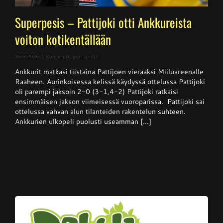
Superpesis – Pattijoki otti Ankkureista
voiton kotikentällään
artikkelissa
26.5.2026
|
Kommentit pois päältä
Superpesis
Ankkurit matkasi tiistaina Pattijoen vieraaksi Miiluareenalle
–
Pattijoki
Raaheen. Aurinkoisessa kelissä käydyssä ottelussa Pattijoki
otti
oli parempi jaksoin 2-0 (3-1,4-2) Pattijoki ratkaisi
Ankkureista
ensimmäisen jakson viimeisessä vuoroparissa. Pattijoki sai
voiton
kotikentällään
ottelussa vahvan alun tilanteiden rakentelun suhteen.
Ankkurien ulkopeli puolusti useamman [...]