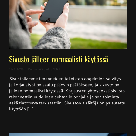
Sivusto jälleen normaalisti käytössä
artikkelissa
10.6.2026
|
Kommentit pois päältä
Sivusto
Sivustollamme ilmenneiden teknisten ongelmien selvitys-
jälleen
normaalisti
ja korjaustyöt on saatu pääosin päätökseen, ja sivusto on
käytössä
jälleen normaalisti käytössä. Korjausten yhteydessä sivusto
rakennettiin uudelleen puhtaalle pohjalle ja sen toiminta
sekä tietoturva tarkistettiin. Sivuston sisältöjä on palautettu
käyttöön [...]