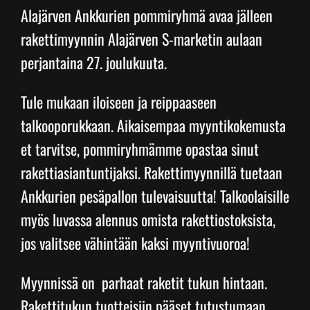
Alajärven Ankkurien pommiryhmä avaa jälleen
rakettimyynnin Alajärven S-marketin aulaan
Junnupesis
perjantaina 27. joulukuuta.
Fanituotteet
Tule mukaan iloiseen ja reippaaseen
talkooporukkaan. Aikaisempaa myyntikokemusta
Palvelut
et tarvitse, pommiryhmämme opastaa sinut
rakettiasiantuntijaksi. Rakettimyynnillä tuetaan
Info
Ankkurien pesäpallon tulevaisuutta! Talkoolaisille
myös luvassa alennus omista rakettiostoksista,
Yhteystiedot
jos valitsee vähintään kaksi myyntivuoroa!
Myynnissä on parhaat raketit tukun hintaan.
Rakettitukun tuotteisiin pääset tutustumaan