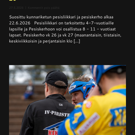
artikkelissa
27.5.2026
|
Kommentit pois päältä
Pesisliikkari
Suosittu kunnariketun pesisliikkari ja pesiskerho alkaa
ja
pesiskerho
22.6.2026 Pesisliikkari on tarkoitettu 4-7-vuotiaille
alkaa
lapsille ja Pesiskerhoon voi osallistua 8 - 11 - vuotiaat
viikolla
lapset. Pesiskerho vk 26 ja vk 27 (maanantaisin, tiistaisin,
26
keskiviikkoisin ja perjantaisin klo [...]