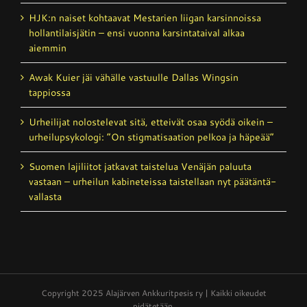
HJK:n naiset kohtaavat Mestarien liigan karsinnoissa
hollantilais­jätin – ensi vuonna karsintataival alkaa
aiemmin
Awak Kuier jäi vähälle vastuulle Dallas Wingsin
tappiossa
Urheilijat nolostelevat sitä, etteivät osaa syödä oikein –
urheilupsykologi: ”On stigmatisaation pelkoa ja häpeää”
Suomen lajiliitot jatkavat taistelua Venäjän paluuta
vastaan – urheilun kabineteissa taistellaan nyt päätäntä­
vallasta
Copyright 2025 Alajärven Ankkuritpesis ry | Kaikki oikeudet
pidätetään.