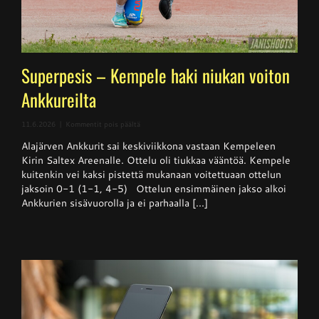
Superpesis – Kempele haki niukan voiton
Ankkureilta
artikkelissa
11.6.2026
|
Kommentit pois päältä
Superpesis
Alajärven Ankkurit sai keskiviikkona vastaan Kempeleen
–
Kempele
Kirin Saltex Areenalle. Ottelu oli tiukkaa vääntöä. Kempele
haki
kuitenkin vei kaksi pistettä mukanaan voitettuaan ottelun
niukan
jaksoin 0-1 (1-1, 4-5) Ottelun ensimmäinen jakso alkoi
voiton
Ankkureilta
Ankkurien sisävuorolla ja ei parhaalla [...]