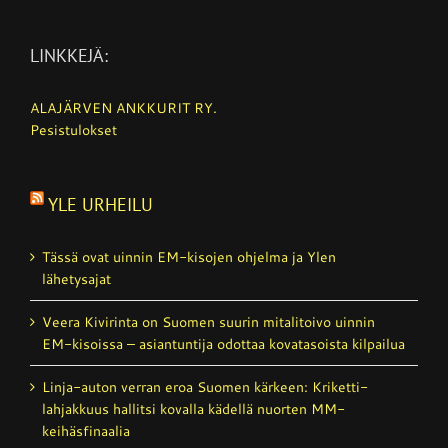
LINKKEJÄ:
ALAJÄRVEN ANKKURIT RY.
Pesistulokset
YLE URHEILU
Tässä ovat uinnin EM-kisojen ohjelma ja Ylen
lähetysajat
Veera Kivirinta on Suomen suurin mitalitoivo uinnin
EM-kisoissa – asiantuntija odottaa kovatasoista kilpailua
Linja-auton verran eroa Suomen kärkeen: Kriketti­
lahjakkuus hallitsi kovalla kädellä nuorten MM-
keihäsfinaalia