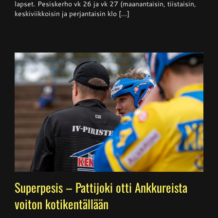
lapset. Pesiskerho vk 26 ja vk 27 (maanantaisin, tiistaisin,
26
keskiviikkoisin ja perjantaisin klo [...]
Superpesis – Pattijoki otti Ankkureista
voiton kotikentällään