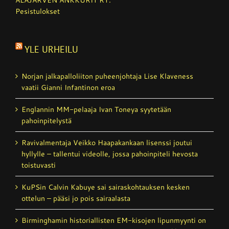
Pesistulokset
YLE URHEILU
Norjan jalkapalloliiton puheenjohtaja Lise Klaveness
vaatii Gianni Infantinon eroa
Englannin MM-pelaaja Ivan Toneya syytetään
pahoinpitelystä
Ravivalmentaja Veikko Haapakankaan lisenssi joutui
hyllylle – tallentui videolle, jossa pahoinpiteli hevosta
toistuvasti
KuPSin Calvin Kabuye sai sairaskohtauksen kesken
ottelun – pääsi jo pois sairaalasta
Birminghamin historiallisten EM-kisojen lipunmyynti on