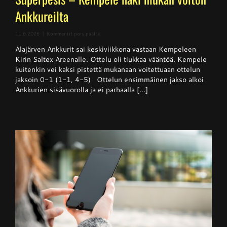
Ankkureilta
artikkelissa
11.6.2026
|
Kommentit pois päältä
Superpesis
Alajärven Ankkurit sai keskiviikkona vastaan Kempeleen
–
Kempele
Kirin Saltex Areenalle. Ottelu oli tiukkaa vääntöä. Kempele
haki
kuitenkin vei kaksi pistettä mukanaan voitettuaan ottelun
niukan
jaksoin 0-1 (1-1, 4-5) Ottelun ensimmäinen jakso alkoi
voiton
Ankkureilta
Ankkurien sisävuorolla ja ei parhaalla [...]