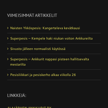
VIIMEISIMMÄT ARTIKKELIT
Naisten Ykköspesis: Kangerteleva kevätkausi
Superpesis – Kempele haki niukan voiton Ankkureilta
Sivusto jälleen normaalisti käytössä
Superpesis – Ankkurit nappasi pisteen hallitsevalta
mestarilta
Pesisliikkari ja pesiskerho alkaa viikolla 26
LINKKEJÄ:
ALAJÄRVEN ANKKURIT RY.