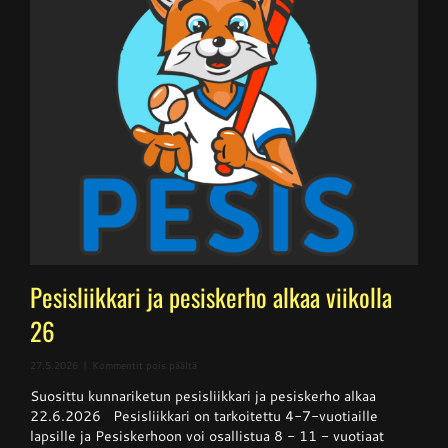
Pesisliikkari ja pesiskerho alkaa viikolla
26
artikkelissa
27.5.2026
|
Kommentit pois päältä
Pesisliikkari
Suosittu kunnariketun pesisliikkari ja pesiskerho alkaa
ja
pesiskerho
22.6.2026 Pesisliikkari on tarkoitettu 4-7-vuotiaille
alkaa
lapsille ja Pesiskerhoon voi osallistua 8 - 11 - vuotiaat
viikolla