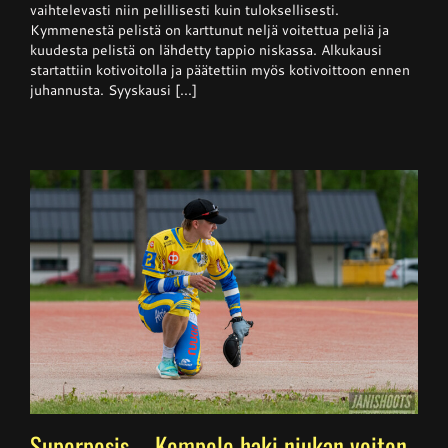
Kangerteleva
vaihtelevasti niin pelillisesti kuin tuloksellisesti.
kevätkausi
Kymmenestä pelistä on karttunut neljä voitettua peliä ja
kuudesta pelistä on lähdetty tappio niskassa. Alkukausi
startattiin kotivoitolla ja päätettiin myös kotivoittoon ennen
juhannusta. Syyskausi [...]
Superpesis – Kempele haki niukan voiton