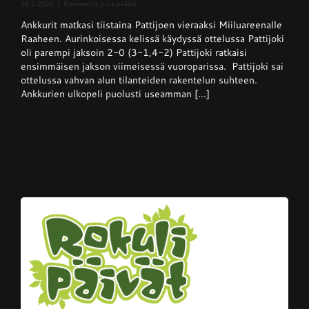
artikkelissa
26.5.2026
|
Kommentit pois päältä
Superpesis
Ankkurit matkasi tiistaina Pattijoen vieraaksi Miiluareenalle
–
Pattijoki
Raaheen. Aurinkoisessa kelissä käydyssä ottelussa Pattijoki
otti
oli parempi jaksoin 2-0 (3-1,4-2) Pattijoki ratkaisi
Ankkureista
ensimmäisen jakson viimeisessä vuoroparissa. Pattijoki sai
voiton
kotikentällään
ottelussa vahvan alun tilanteiden rakentelun suhteen.
Ankkurien ulkopeli puolusti useamman [...]