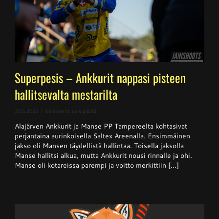
Superpesis – Ankkurit nappasi pisteen
hallitsevalta mestarilta
artikkelissa
30.5.2026
|
Kommentit pois päältä
Superpesis
Alajärven Ankkurit ja Manse PP Tampereelta kohtasivat
–
Ankkurit
perjantaina aurinkoisella Saltex Areenalla. Ensimmäinen
nappasi
jakso oli Mansen täydellistä hallintaa. Toisella jaksolla
pisteen
Manse hallitsi alkua, mutta Ankkurit nousi rinnalle ja ohi.
hallitsevalta
mestarilta
Manse oli kotareissa parempi ja voitto merkittiin [...]