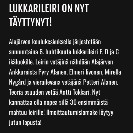
LUKKARILEIRI ON NYT
Junnupesis
TÄYTTYNYT!
Fanituotteet
Alajärven koulukeskuksella järjestetään
sunnuntaina 6. huhtikuuta lukkarileiri E, D ja C
Palvelut
ikäluokille. Leirin vetäjinä nähdään Alajärven
Ankkureista Pyry Alanen, Elmeri Iivonen, Mirella
Info
Nygård ja vierailevana vetäjänä Petteri Alanen.
Teoria osuuden vetää Antti Tokkari. Nyt
Yhteystiedot
kannattaa olla nopea sillä 30 ensimmäistä
mahtuu leirille! Ilmoittautumislomake löytyy
jutun lopusta!