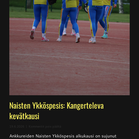
Naisten Ykköspesis: Kangerteleva
kevätkausi
artikkelissa
19.6.2026
|
Kommentit pois päältä
Naisten
Ankkureiden Naisten Ykköspesis alkukausi on sujunut
Ykköspesis: