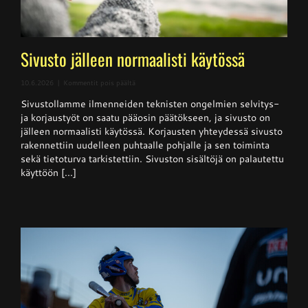
Sivusto jälleen normaalisti käytössä
artikkelissa
10.6.2026
|
Kommentit pois päältä
Sivusto
Sivustollamme ilmenneiden teknisten ongelmien selvitys-
jälleen
normaalisti
ja korjaustyöt on saatu pääosin päätökseen, ja sivusto on
käytössä
jälleen normaalisti käytössä. Korjausten yhteydessä sivusto
rakennettiin uudelleen puhtaalle pohjalle ja sen toiminta
sekä tietoturva tarkistettiin. Sivuston sisältöjä on palautettu
käyttöön [...]