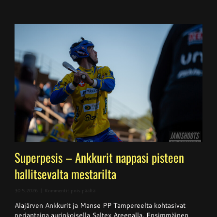
Superpesis – Ankkurit nappasi pisteen
hallitsevalta mestarilta
artikkelissa
30.5.2026
|
Kommentit pois päältä
Superpesis
Alajärven Ankkurit ja Manse PP Tampereelta kohtasivat
–
Ankkurit
perjantaina aurinkoisella Saltex Areenalla. Ensimmäinen