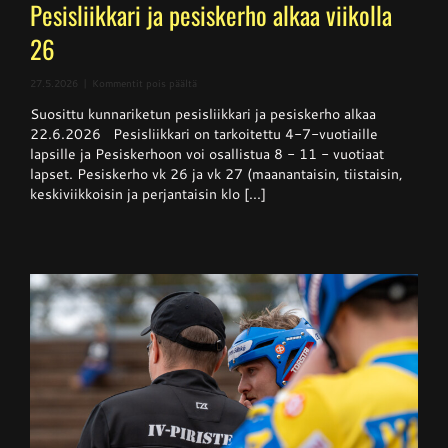
Pesisliikkari ja pesiskerho alkaa viikolla
26
artikkelissa
27.5.2026
|
Kommentit pois päältä
Pesisliikkari
Suosittu kunnariketun pesisliikkari ja pesiskerho alkaa
ja
pesiskerho
22.6.2026 Pesisliikkari on tarkoitettu 4-7-vuotiaille
alkaa
lapsille ja Pesiskerhoon voi osallistua 8 - 11 - vuotiaat
viikolla
lapset. Pesiskerho vk 26 ja vk 27 (maanantaisin, tiistaisin,
26
keskiviikkoisin ja perjantaisin klo [...]