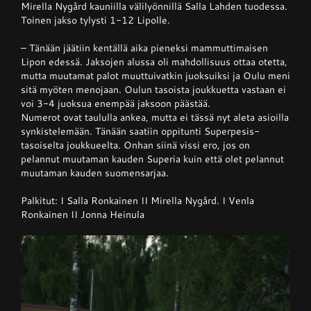
Mirella Nygård kauniilla välilyönnillä Salla Lahden tuodessa.
Toinen jakso tylysti 1-12 Lipolle.
– Tänään jäätiin kentällä aika pieneksi mammuttimaisen
Lipon edessä. Jaksojen alussa oli mahdollisuus ottaa otetta,
mutta muutamat palot muuttuivatkin juoksuiksi ja Oulu meni
sitä myöten menojaan. Oulun tasoista joukkuetta vastaan ei
voi 3-4 juoksua enempää jaksoon päästää.
Numerot ovat taululla ankea, mutta ei tässä nyt aleta asioilla
synkistelemään. Tänään saatiin oppitunti Superpesis-
tasoiselta joukkueelta. Onhan siinä vissi ero, jos on
pelannut muutaman kauden Superia kuin että olet pelannut
muutaman kauden suomensarjaa.
Palkitut: I Salla Ronkainen II Mirella Nygård. I Venla
Ronkainen II Jonna Heinula