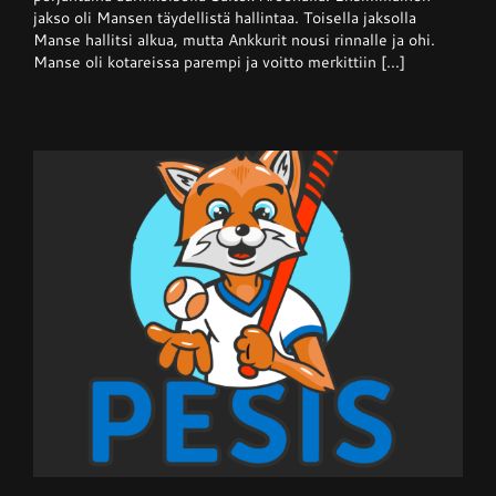
nappasi
jakso oli Mansen täydellistä hallintaa. Toisella jaksolla
pisteen
Manse hallitsi alkua, mutta Ankkurit nousi rinnalle ja ohi.
hallitsevalta
mestarilta
Manse oli kotareissa parempi ja voitto merkittiin [...]