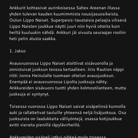
Ankkurit kohtasivat aurinkoisessa Saltex Areenan illassa
yhden tulevan kauden kuumimmista nousijasuosikeista,
Junnupesis
Oulun Lippo Naiset. Superpesis-taustaisia pelaajia vilisevä
Lippo Naisten joukkue näytti juuri niin hyviä otteita kuin
heiltä kuuluukin nähdä. Ankkuri jäi sivusta seuraajan rooliin
Fanituotteet
heti pelin alusta saakka.
1. Jakso
Palvelut
Avausvuorossa Lippo Naiset aloittivat sisävuorolla ja
onnistuivat juoksun teossa kertaalleen. Iiris Raution näppi
riitti Jonna Heinulalle tuomaan ottelun avausjuoksun.
Info
Enempää ei avausvuorossa Lipolta juoksuja nähty.
Ankkureiden sisävuoro tuotti yhden kolmostilanteen, mutta
juoksuja ei syntynyt.
Yhteystiedot
Toisessa vuorossa Lippo Naiset saivat sisäpelinsä kunnolla
auki ja rallattelivat tauluille yhteensä neljä lisäjuoksua. Osa
juoksuista on laadukkaita välilyöntejä, osassa kotijoukkue
avitti vieraita pienillä räpylävirheillä.
Ankkureiden sisäpeli jatkui nihkeä myös toisessa