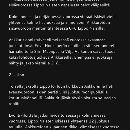
sisävuorossa Lippo Naisten napsiessa palot välipesiltä.
Kolmannessa ja neljännessä vuorossa vieraat iskivät vielä
yhteensä kolme lisäjuoksua ja viimeiseen Ankkureiden
sisävuoroon mentiin tilanteessa 0-8 Lippo Naisille.
Ankkurit onnistuivat viimeisessä vuorossa avaamaan
juoksutilinsä. Eeva Honkaperän näpillä ja sitä seuranneella
harhaheitolla Siiri Mäenpää ja Vilja Valkonen saivat tuoda
kaksi lohdotusjuoksua Ankkureille. Enempää ei juoksuja
nähty ja jakso vieraille 2-8.
2. Jakso
Toisella jaksolla Lippo löi luun kurkkuun Ankkureille heti
avausvuoroon iskien peräti viisi juoksu monipuolisilla
kotiutuslyönneillä. Ankkurit jäivät täysin sivusta seuraajan
rooliin.
Lyönti-iloittelu jatkui myös toisessa ja kolmannessa
vuorossa, Lippo Naisten iskiessä yhteensä 12 juoksua
taululle. Ankkureiden kuparisen rikkoi viimeisessä vuorossa