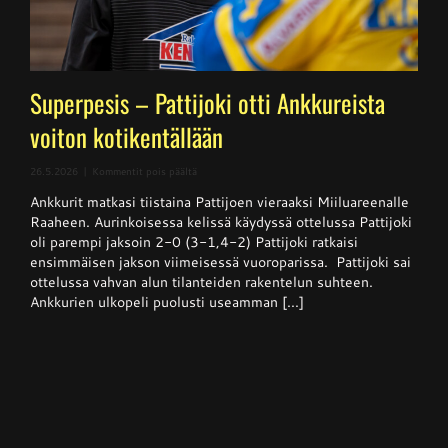
Superpesis – Pattijoki otti Ankkureista
voiton kotikentällään
artikkelissa
26.5.2026
|
Kommentit pois päältä
Superpesis
Ankkurit matkasi tiistaina Pattijoen vieraaksi Miiluareenalle
–
Pattijoki
Raaheen. Aurinkoisessa kelissä käydyssä ottelussa Pattijoki
otti
oli parempi jaksoin 2-0 (3-1,4-2) Pattijoki ratkaisi
Ankkureista
ensimmäisen jakson viimeisessä vuoroparissa. Pattijoki sai
voiton
kotikentällään
ottelussa vahvan alun tilanteiden rakentelun suhteen.
Ankkurien ulkopeli puolusti useamman [...]