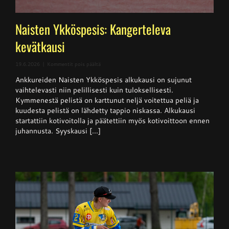
Naisten Ykköspesis: Kangerteleva
kevätkausi
artikkelissa
19.6.2026
|
Kommentit pois päältä
Naisten
Ankkureiden Naisten Ykköspesis alkukausi on sujunut
Ykköspesis:
Kangerteleva
vaihtelevasti niin pelillisesti kuin tuloksellisesti.
kevätkausi
Kymmenestä pelistä on karttunut neljä voitettua peliä ja
kuudesta pelistä on lähdetty tappio niskassa. Alkukausi
startattiin kotivoitolla ja päätettiin myös kotivoittoon ennen
juhannusta. Syyskausi [...]