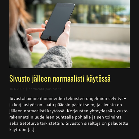
Sivusto jälleen normaalisti käytössä
artikkelissa
10.6.2026
|
Kommentit pois päältä
Sivusto
Sivustollamme ilmenneiden teknisten ongelmien selvitys-
jälleen
normaalisti
ja korjaustyöt on saatu pääosin päätökseen, ja sivusto on
käytössä
jälleen normaalisti käytössä. Korjausten yhteydessä sivusto
rakennettiin uudelleen puhtaalle pohjalle ja sen toiminta
sekä tietoturva tarkistettiin. Sivuston sisältöjä on palautettu
käyttöön [...]