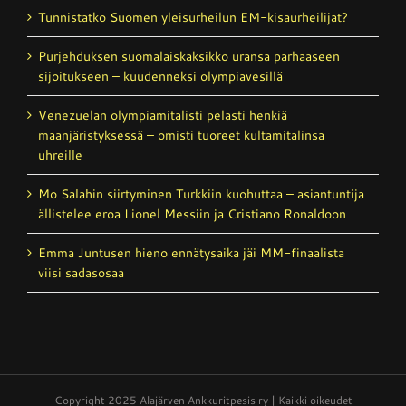
Tunnistatko Suomen yleisurheilun EM-kisaurheilijat?
Purjehduksen suomalais­kaksikko uransa parhaaseen
sijoitukseen – kuudenneksi olympiavesillä
Venezuelan olympiamitalisti pelasti henkiä
maanjäristyksessä – omisti tuoreet kultamitalinsa
uhreille
Mo Salahin siirtyminen Turkkiin kuohuttaa – asiantuntija
ällistelee eroa Lionel Messiin ja Cristiano Ronaldoon
Emma Juntusen hieno ennätysaika jäi MM-finaalista
viisi sadasosaa
Copyright 2025 Alajärven Ankkuritpesis ry | Kaikki oikeudet