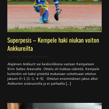
Superpesis – Kempele haki niukan voiton
Ankkureilta
artikkelissa
11.6.2026
|
Kommentit pois päältä
Superpesis
Alajärven Ankkurit sai keskiviikkona vastaan Kempeleen
–
Kempele
Kirin Saltex Areenalle. Ottelu oli tiukkaa vääntöä. Kempele
haki
kuitenkin vei kaksi pistettä mukanaan voitettuaan ottelun
niukan
jaksoin 0-1 (1-1, 4-5) Ottelun ensimmäinen jakso alkoi
voiton
Ankkureilta
Ankkurien sisävuorolla ja ei parhaalla [...]