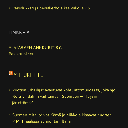
Pesisliikkari ja pesiskerho alkaa viikolla 26
LINKKEJÄ:
ALAJÄRVEN ANKKURIT RY.
Pesistulokset
YLE URHEILU
Ruotsin urheilijat avautuvat kohtuutto­muudesta, joka ajoi
Nora Lindahlin vaihtamaan Suomeen – ”Täysin
järjettömät”
Suomen mitalitoivot Kärhä ja Mikkola kisaavat nuorten
MM-finaalissa sunnuntai-iltana