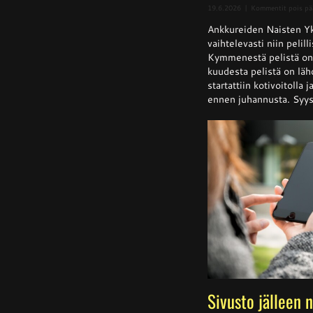
19.6.2026
|
Kommentit pois pä
Ankkureiden Naisten Yk
vaihtelevasti niin pelill
Kymmenestä pelistä on k
kuudesta pelistä on läh
startattiin kotivoitolla 
ennen juhannusta. Syysk
Sivusto jälleen 