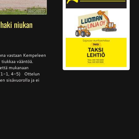
haki niukan
ssa
is
kkona vastaan Kempeleen
i tiukkaa vääntöä.
tettä mukanaan
 (1-1, 4-5) Ottelun
lta
n sisävuorolla ja ei