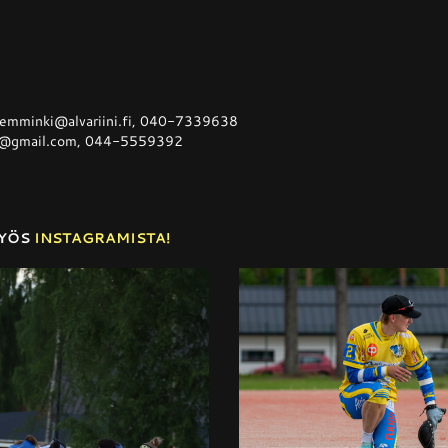
.hemminki@alvariini.fi, 040-7339638
91@gmail.com, 044-5559392
MYÖS
INSTAGRAMISTA!