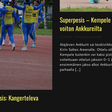
Superpesis – Kempele 
voiton Ankkureilta
artikkeli
11.6.2026
|
Kommentit pois päältä
Superpes
Alajärven Ankkurit sai keskivii
–
Kempele
Kirin Saltex Areenalle. Ottelu ol
haki
Kempele kuitenkin vei kaksi pis
niukan
voitettuaan ottelun jaksoin 0-1
voiton
Ankkurei
ensimmäinen jakso alkoi Ankkurie
parhaalla [...]
sis: Kangerteleva