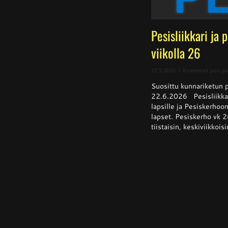
Pesisliikkari ja 
viikolla 26
27.5.2026
|
Kommentit pois pä
Suosittu kunnariketun pe
22.6.2026 Pesisliikkar
lapsille ja Pesiskerhoon
lapset. Pesiskerho vk 2
tiistaisin, keskiviikkoisi