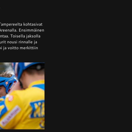
a
ssa
is
Tampereelta kohtasivat
 Areenalla. Ensimmäinen
ntaa. Toisella jaksolla
rit nousi rinnalle ja
alta
a
 ja voitto merkittiin