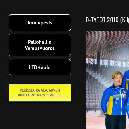
D-TYTÖT 2010 (Kil
Junnupesis
Pallohallin
Varausvuorot
LED-taulu
YLEISSEURA ALAJÄRVEN
ANKKURIT RY:N SIVUILLE