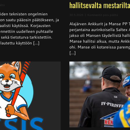
hallitsevalta mestarilt
artikkelissa
ältä
Sivusto
iden teknisten ongelmien
jälleen
artikkeli
30.5.2026
|
Kommentit pois päältä
normaalisti
t on saatu pääosin päätökseen, ja
Superpes
käytössä
Alajärven Ankkurit ja Manse PP 
–
aalisti käytössä. Korjausten
Ankkurit
perjantaina aurinkoisella Saltex
nnettiin uudelleen puhtaalle
nappasi
jakso oli Mansen täydellistä halli
sekä tietoturva tarkistettiin.
pisteen
Manse hallitsi alkua, mutta Ankku
hallitsev
lautettu käyttöön [...]
mestarilt
ohi. Manse oli kotareissa parempi
[...]