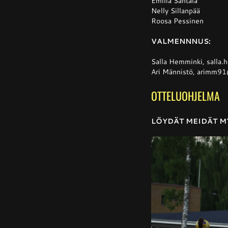
Emilia Santala
Nelly Sillanpää
Roosa Pessinen
VALMENNNUS:
Salla Hemminki, salla
Ari Männistö, arimm
OTTELUOHJELMA
LÖYDÄT MEIDÄT 