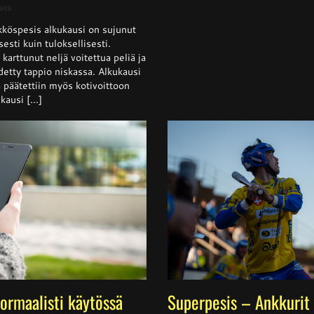
artikkelissa
ältä
Naisten
köspesis alkukausi on sujunut
Ykköspesis:
Kangerteleva
isesti kuin tuloksellisesti.
kevätkausi
arttunut neljä voitettua peliä ja
detty tappio niskassa. Alkukausi
ja päätettiin myös kotivoittoon
ausi [...]
normaalisti käytössä
Superpesis – Ankkurit 