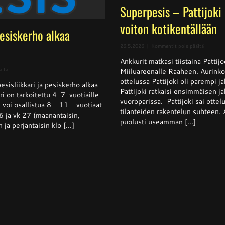
Superpesis – Pattijoki
voiton kotikentällään
pesiskerho alkaa
artikkeli
26.5.2026
|
Kommentit pois päältä
Superpes
Ankkurit matkasi tiistaina Pattij
–
Pattijoki
artikkelissa
ältä
Miiluareenalle Raaheen. Aurinko
otti
Pesisliikkari
ottelussa Pattijoki oli parempi 
Ankkurei
sisliikkari ja pesiskerho alkaa
ja
Pattijoki ratkaisi ensimmäisen j
voiton
pesiskerho
i on tarkoitettu 4-7-vuotiaille
kotikentä
alkaa
vuoroparissa. Pattijoki sai ottel
 voi osallistua 8 - 11 - vuotiaat
viikolla
tilanteiden rakentelun suhteen. 
6 ja vk 27 (maanantaisin,
26
puolusti useamman [...]
n ja perjantaisin klo [...]