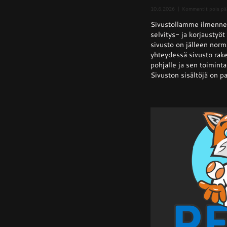
10.6.2026
|
Kommentit pois pä
Sivustollamme ilmenne
selvitys- ja korjaustyö
sivusto on jälleen norm
yhteydessä sivusto rake
pohjalle ja sen toiminta 
Sivuston sisältöjä on pa