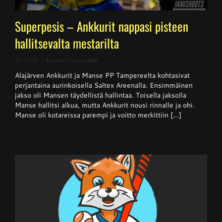
Superpesis – Ankkurit nappasi pisteen
hallitsevalta mestarilta
artikkelissa
30.5.2026
|
Kommentit pois päältä
Superpesis
Alajärven Ankkurit ja Manse PP Tampereelta kohtasivat
–
Ankkurit
perjantaina aurinkoisella Saltex Areenalla. Ensimmäinen
nappasi
jakso oli Mansen täydellistä hallintaa. Toisella jaksolla
pisteen
Manse hallitsi alkua, mutta Ankkurit nousi rinnalle ja ohi.
hallitsevalta
mestarilta
Manse oli kotareissa parempi ja voitto merkittiin [...]