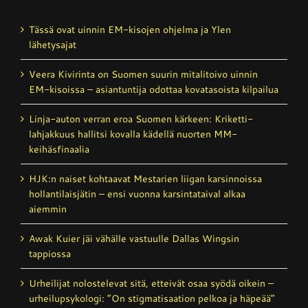
Tässä ovat uinnin EM-kisojen ohjelma ja Ylen
lähetysajat
Veera Kivirinta on Suomen suurin mitalitoivo uinnin
EM-kisoissa – asiantuntija odottaa kovatasoista kilpailua
Linja-auton verran eroa Suomen kärkeen: Kriketti­
lahjakkuus hallitsi kovalla kädellä nuorten MM-
keihäsfinaalia
HJK:n naiset kohtaavat Mestarien liigan karsinnoissa
hollantilais­jätin – ensi vuonna karsintataival alkaa
aiemmin
Awak Kuier jäi vähälle vastuulle Dallas Wingsin
tappiossa
Urheilijat nolostelevat sitä, etteivät osaa syödä oikein –
urheilupsykologi: ”On stigmatisaation pelkoa ja häpeää”