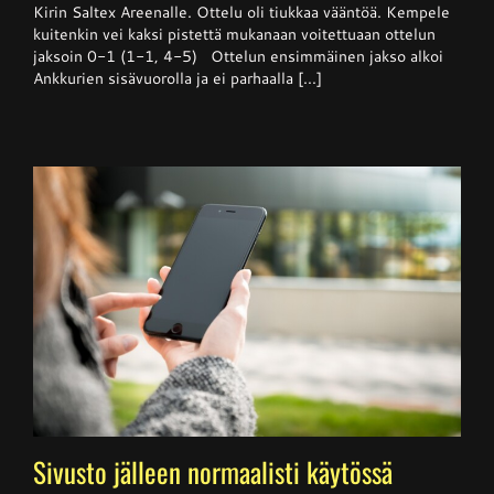
Kempele
Kirin Saltex Areenalle. Ottelu oli tiukkaa vääntöä. Kempele
haki
kuitenkin vei kaksi pistettä mukanaan voitettuaan ottelun
niukan
jaksoin 0-1 (1-1, 4-5) Ottelun ensimmäinen jakso alkoi
voiton
Ankkureilta
Ankkurien sisävuorolla ja ei parhaalla [...]
Sivusto jälleen normaalisti käytössä