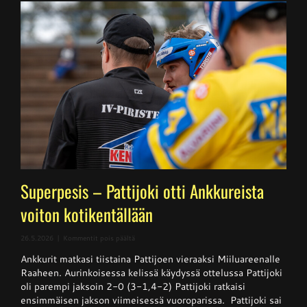
Superpesis – Pattijoki otti Ankkureista
voiton kotikentällään
artikkelissa
26.5.2026
|
Kommentit pois päältä
Superpesis
Ankkurit matkasi tiistaina Pattijoen vieraaksi Miiluareenalle
–
Pattijoki
Raaheen. Aurinkoisessa kelissä käydyssä ottelussa Pattijoki
otti
oli parempi jaksoin 2-0 (3-1,4-2) Pattijoki ratkaisi
Ankkureista
ensimmäisen jakson viimeisessä vuoroparissa. Pattijoki sai
voiton