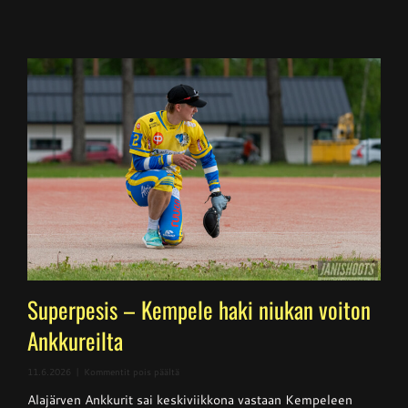
Superpesis – Kempele haki niukan voiton
Ankkureilta
artikkelissa
11.6.2026
|
Kommentit pois päältä
Superpesis
Alajärven Ankkurit sai keskiviikkona vastaan Kempeleen
–