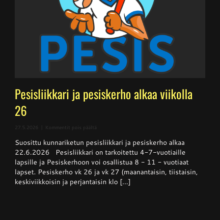
Pesisliikkari ja pesiskerho alkaa viikolla
26
artikkelissa
27.5.2026
|
Kommentit pois päältä
Pesisliikkari
Suosittu kunnariketun pesisliikkari ja pesiskerho alkaa
ja
pesiskerho
22.6.2026 Pesisliikkari on tarkoitettu 4-7-vuotiaille
alkaa
lapsille ja Pesiskerhoon voi osallistua 8 - 11 - vuotiaat
viikolla
lapset. Pesiskerho vk 26 ja vk 27 (maanantaisin, tiistaisin,
26
keskiviikkoisin ja perjantaisin klo [...]