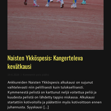
Naisten Ykköspesis: Kangerteleva
kevätkausi
artikkelissa
19.6.2026
|
Kommentit pois päältä
Naisten
Ankkureiden Naisten Ykköspesis alkukausi on sujunut
Ykköspesis:
Kangerteleva
vaihtelevasti niin pelillisesti kuin tuloksellisesti.
kevätkausi
Kymmenestä pelistä on karttunut neljä voitettua peliä ja
kuudesta pelistä on lähdetty tappio niskassa. Alkukausi
startattiin kotivoitolla ja päätettiin myös kotivoittoon ennen
juhannusta. Syyskausi [...]