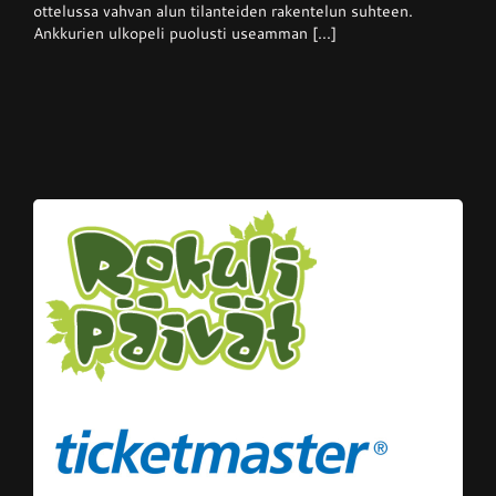
kotikentällään
ottelussa vahvan alun tilanteiden rakentelun suhteen.
Ankkurien ulkopeli puolusti useamman [...]