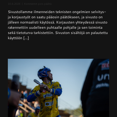
artikkelissa
10.6.2026
|
Kommentit pois päältä
Sivusto
Sivustollamme ilmenneiden teknisten ongelmien selvitys-
jälleen
normaalisti
ja korjaustyöt on saatu pääosin päätökseen, ja sivusto on
käytössä
jälleen normaalisti käytössä. Korjausten yhteydessä sivusto
rakennettiin uudelleen puhtaalle pohjalle ja sen toiminta
sekä tietoturva tarkistettiin. Sivuston sisältöjä on palautettu
käyttöön [...]