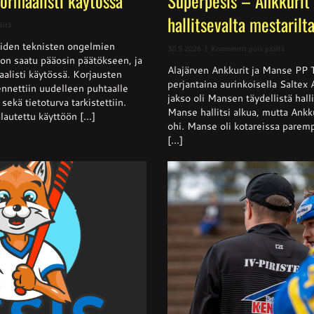
normaalisti käytössä
Superpesis – Ankkurit 
hallitsevalta mestarilt
artikkelissa
ältä
Sivusto
iden teknisten ongelmien
jälleen
artikkeli
30.5.2026
|
Kommentit pois päältä
normaalisti
t on saatu pääosin päätökseen, ja
Superpes
käytössä
Alajärven Ankkurit ja Manse PP 
–
aalisti käytössä. Korjausten
Ankkurit
perjantaina aurinkoisella Saltex
nnettiin uudelleen puhtaalle
nappasi
jakso oli Mansen täydellistä halli
sekä tietoturva tarkistettiin.
pisteen
Manse hallitsi alkua, mutta Ankku
hallitsev
lautettu käyttöön [...]
mestarilt
ohi. Manse oli kotareissa parempi
[...]