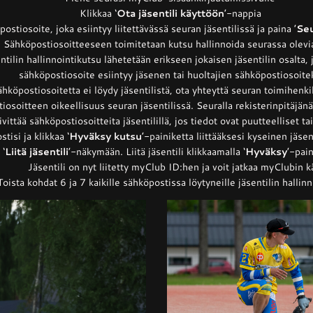
Klikkaa ‘
Ota jäsentili käyttöön
’-nappia
ostiosoite, joka esiintyy liitettävässä seuran jäsentilissä ja paina ’
Se
Sähköpostiosoitteeseen toimitetaan kutsu hallinnoida seurassa olevia
ntilin hallinnointikutsu lähetetään erikseen jokaisen jäsentilin osalta,
sähköpostiosoite esiintyy jäsenen tai huoltajien sähköpostiosoit
ähköpostiosoitetta ei löydy jäsentilistä, ota yhteyttä seuran toimihenki
iosoitteen oikeellisuus seuran jäsentilissä. Seuralla rekisterinpitäjänä 
ivittää sähköpostiosoitteita jäsentilillä, jos tiedot ovat puutteelliset t
tisi ja klikkaa ‘
Hyväksy kutsu
’-painiketta liittääksesi kyseinen jäse
 ‘
Liitä jäsentili
’-näkymään. Liitä jäsentili klikkaamalla ‘
Hyväksy
’-pai
Jäsentili on nyt liitetty myClub ID:hen ja voit jatkaa myClubin k
Toista kohdat 6 ja 7 kaikille sähköpostissa löytyneille jäsentilin hallinn