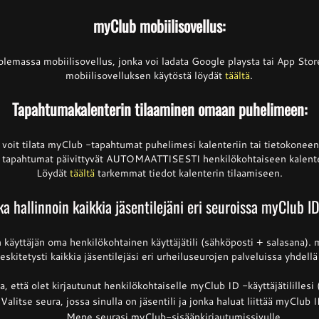
myClub mobiilisovellus:
lemassa mobiilisovellus, jonka voi ladata Google playsta tai App Store
mobiilisovelluksen käytöstä löydät
täältä
.
Tapahtumakalenterin tilaaminen omaan puhelimeen:
voit tilata myClub -tapahtumat puhelimesi kalenteriin tai tietokoneen 
 tapahtumat päivittyvät AUTOMAATTISESTI henkilökohtaiseen kalente
Löydät
täältä
tarkemmat tiedot kalenterin tilaamiseen.
a hallinnoin kaikkia jäsentilejäni eri seuroissa myClub ID
käyttäjän oma henkilökohtainen käyttäjätili (sähköposti + salasana). 
eskitetysti kaikkia jäsentilejäsi eri urheiluseurojen palveluissa yhdell
a, että olet kirjautunut henkilökohtaiselle myClub ID -käyttäjätilillesi 
Valitse seura, jossa sinulla on jäsentili ja jonka haluat liittää myClub I
Mene seurasi myClub-sisäänkirjautumissivulle