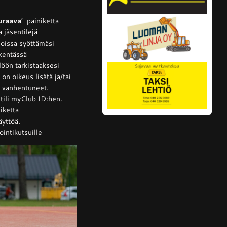
uraava
’-painiketta
 jäsentilejä
 joissa syöttämäsi
ekentässä
löön tarkistaaksesi
on oikeus lisätä ja/tai
ai vanhentuneet.
ntili myClub ID:hen.
niketta
äyttöä.
ointikutsuille