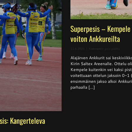
Superpesis – Kempele 
voiton Ankkureilta
artikkeli
11.6.2026
|
Kommentit pois päältä
Superpes
Alajärven Ankkurit sai keskivii
–
Kempele
Kirin Saltex Areenalle. Ottelu ol
haki
Kempele kuitenkin vei kaksi pis
niukan
voitettuaan ottelun jaksoin 0-1
voiton
Ankkurei
ensimmäinen jakso alkoi Ankkurie
parhaalla [...]
sis: Kangerteleva