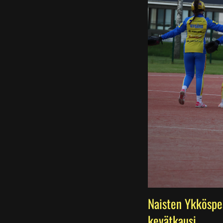
Naisten Ykköspe
kevätkausi