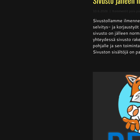
Sivusto jälleen 
10.6.2026
|
Kommentit pois pä
Sivustollamme ilmenne
selvitys- ja korjaustyö
sivusto on jälleen norm
yhteydessä sivusto rake
pohjalle ja sen toiminta 
Sivuston sisältöjä on pa