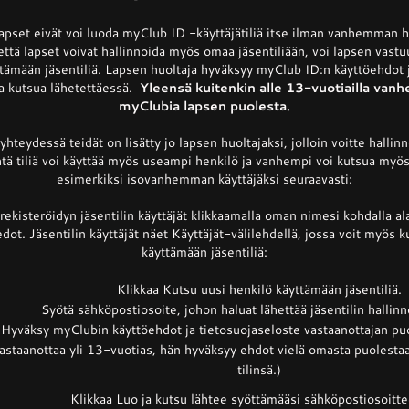
lapset eivät voi luoda myClub ID -käyttäjätiliä itse ilman vanhemman h
tä lapset voivat hallinnoida myös omaa jäsentiliään, voi lapsen vastu
ttämään jäsentiliä. Lapsen huoltaja hyväksyy myClub ID:n käyttöehdot 
ta kutsua lähetettäessä.
Yleensä kuitenkin alle 13-vuotiailla van
myClubia lapsen puolesta.
 yhteydessä teidät on lisätty jo lapsen huoltajaksi, jolloin voitte hallinn
htä tiliä voi käyttää myös useampi henkilö ja vanhempi voi kutsua my
esimerkiksi isovanhemman käyttäjäksi seuraavasti:
rekisteröidyn jäsentilin käyttäjät klikkaamalla oman nimesi kohdalla al
dot. Jäsentilin käyttäjät näet Käyttäjät-välilehdellä, jossa voit myös
käyttämään jäsentiliä:
Klikkaa Kutsu uusi henkilö käyttämään jäsentiliä.
Syötä sähköpostiosoite, johon haluat lähettää jäsentilin hallinn
Hyväksy myClubin käyttöehdot ja tietosuojaseloste vastaanottajan pu
astaanottaa yli 13-vuotias, hän hyväksyy ehdot vielä omasta puolesta
tilinsä.)
Klikkaa Luo ja kutsu lähtee syöttämääsi sähköpostiosoitt