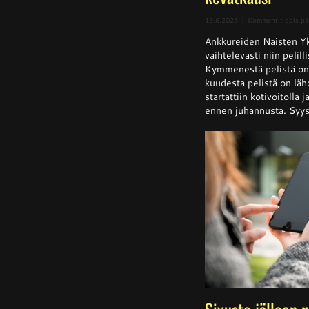
19.6.2026
|
Kommentit pois pä
Ankkureiden Naisten Yk
vaihtelevasti niin pelill
Kymmenestä pelistä on k
kuudesta pelistä on läh
startattiin kotivoitolla 
ennen juhannusta. Syysk