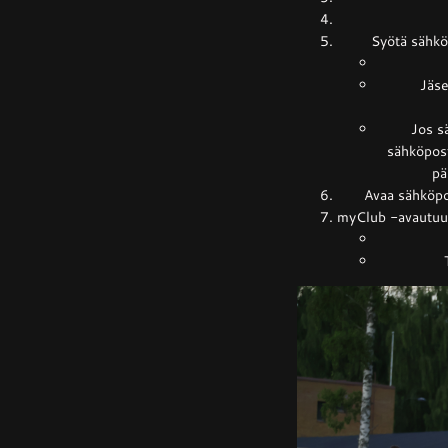
Syötä sähköp
Jäse
Jos s
sähköpost
pä
Avaa sähköpos
myClub -avautuu