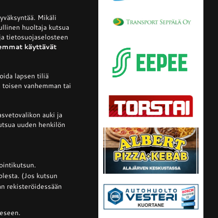
yväksyntää. Mikäli
ullinen huoltaja kutsua
ja tietosuojaselosteen
hemmat käyttävät
oida lapsen tiliä
ös toisen vanhemman tai
asvetovalikon auki ja
 kutsua uuden henkilön
ointikutsun.
olesta. (Jos kutsun
an rekisteröidessään
eeseen.