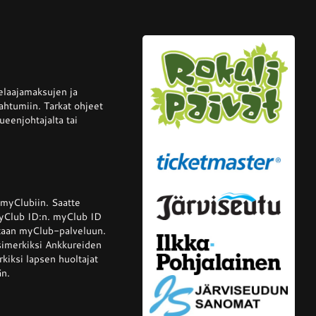
elaajamaksujen ja
ahtumiin. Tarkat ohjeet
ueenjohtajalta tai
 myClubiin. Saatte
 myClub ID:n. myClub ID
dutaan myClub-palveluun.
 esimerkiksi Ankkureiden
kiksi lapsen huoltajat
än.