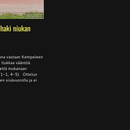
haki niukan
ssa
is
kkona vastaan Kempeleen
i tiukkaa vääntöä.
tettä mukanaan
 (1-1, 4-5) Ottelun
lta
n sisävuorolla ja ei