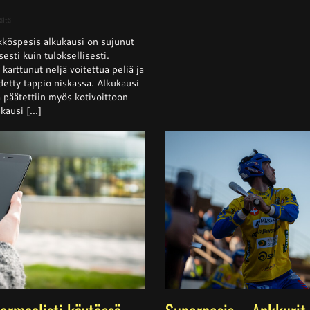
artikkelissa
ältä
Naisten
köspesis alkukausi on sujunut
Ykköspesis:
Kangerteleva
isesti kuin tuloksellisesti.
kevätkausi
arttunut neljä voitettua peliä ja
detty tappio niskassa. Alkukausi
ja päätettiin myös kotivoittoon
ausi [...]