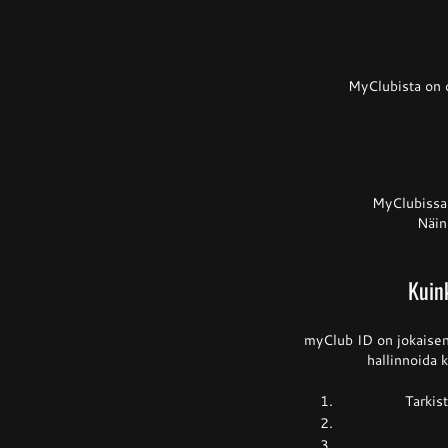
MyClubista on o
MyClubissa 
Näin
Kuink
myClub ID on jokaisen 
hallinnoida k
Tarkist