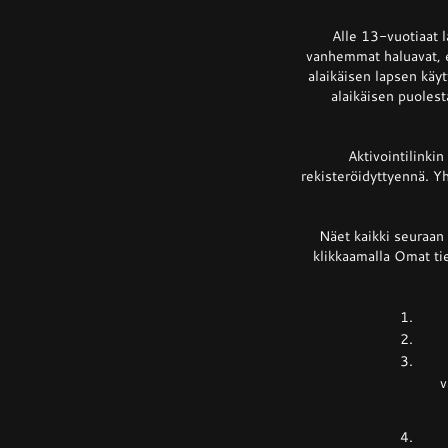
Alle 13-vuotiaat 
vanhemmat haluavat, et
alaikäisen lapsen käy
alaikäisen puoles
Aktivointilinkin
rekisteröidyttyennä. Y
Näet kaikki seuraan 
klikkaamalla Omat tie
v