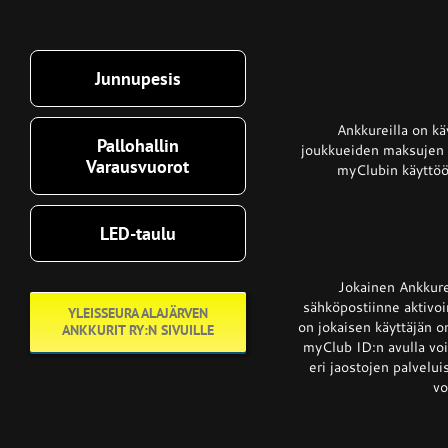
Junnupesis
Ankkureilla on k
Pallohallin
joukkueiden maksujen l
Varausvuorot
myClubin käyttö
LED-taulu
Jokainen Ankkurei
sähköpostiinne aktivoi
YLEISSEURA ALAJÄRVEN
on jokaisen käyttäjän o
ANKKURIT RY:N SIVUILLE
myClub ID:n avulla voit
eri jaostojen palvelu
vo