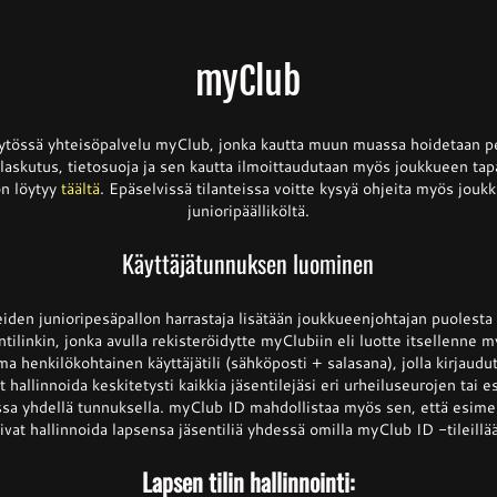
myClub
äytössä yhteisöpalvelu myClub, jonka kautta muun muassa hoidetaan p
askutus, tietosuoja ja sen kautta ilmoittaudutaan myös joukkueen tap
ön löytyy
täältä
. Epäselvissä tilanteissa voitte kysyä ohjeita myös joukk
junioripäälliköltä.
Käyttäjätunnuksen luominen
den junioripesäpallon harrastaja lisätään joukkueenjohtajan puolesta
ntilinkin, jonka avulla rekisteröidytte myClubiin eli luotte itsellenne
ma henkilökohtainen käyttäjätili (sähköposti + salasana), jolla kirjau
 hallinnoida keskitetysti kaikkia jäsentilejäsi eri urheiluseurojen tai
issa yhdellä tunnuksella. myClub ID mahdollistaa myös sen, että esimer
ivat hallinnoida lapsensa jäsentiliä yhdessä omilla myClub ID -tileillä
Lapsen tilin hallinnointi: