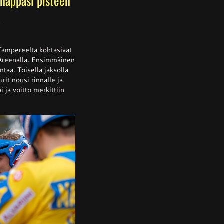
nappasi pisteen
a
ssa
is
Tampereelta kohtasivat
 Areenalla. Ensimmäinen
ntaa. Toisella jaksolla
rit nousi rinnalle ja
alta
a
 ja voitto merkittiin