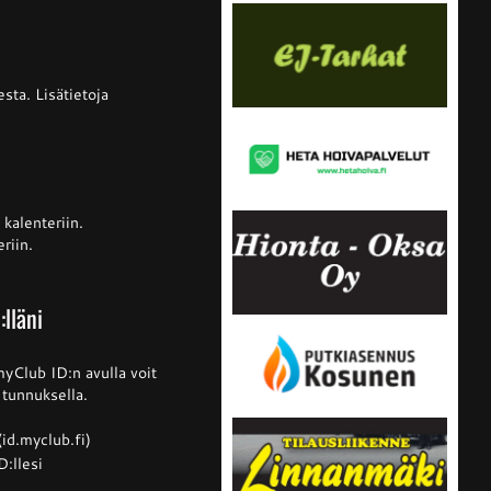
sta. Lisätietoja
kalenteriin.
riin.
:lläni
myClub ID:n avulla voit
ä tunnuksella.
(id.myclub.fi)
D:llesi