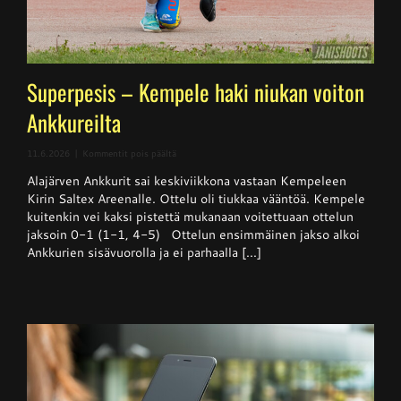
Superpesis – Kempele haki niukan voiton
Ankkureilta
artikkelissa
11.6.2026
|
Kommentit pois päältä
Superpesis
Alajärven Ankkurit sai keskiviikkona vastaan Kempeleen
–
Kempele
Kirin Saltex Areenalle. Ottelu oli tiukkaa vääntöä. Kempele
haki
kuitenkin vei kaksi pistettä mukanaan voitettuaan ottelun
niukan
jaksoin 0-1 (1-1, 4-5) Ottelun ensimmäinen jakso alkoi
voiton
Ankkureilta
Ankkurien sisävuorolla ja ei parhaalla [...]