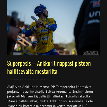
Superpesis – Ankkurit nappasi pisteen
hallitsevalta mestarilta
artikkelissa
30.5.2026
|
Kommentit pois päältä
Superpesis
Alajärven Ankkurit ja Manse PP Tampereelta kohtasivat
–
Ankkurit
perjantaina aurinkoisella Saltex Areenalla. Ensimmäinen
nappasi
jakso oli Mansen täydellistä hallintaa. Toisella jaksolla
pisteen
Manse hallitsi alkua, mutta Ankkurit nousi rinnalle ja ohi.
hallitsevalta
mestarilta
Manse oli kotareissa parempi ja voitto merkittiin [...]