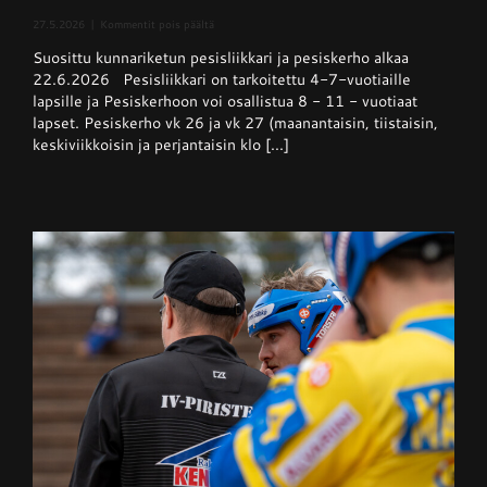
artikkelissa
27.5.2026
|
Kommentit pois päältä
Pesisliikkari
Suosittu kunnariketun pesisliikkari ja pesiskerho alkaa
ja
pesiskerho
22.6.2026 Pesisliikkari on tarkoitettu 4-7-vuotiaille
alkaa
lapsille ja Pesiskerhoon voi osallistua 8 - 11 - vuotiaat
viikolla
lapset. Pesiskerho vk 26 ja vk 27 (maanantaisin, tiistaisin,
26
keskiviikkoisin ja perjantaisin klo [...]