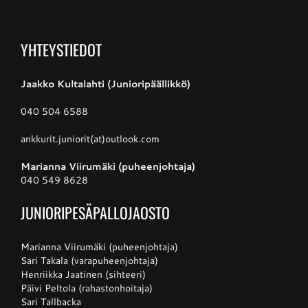
Junnupesis
YHTEYSTIEDOT
Jaakko Kultalahti (Junioripäällikkö)
Fanituotteet
040 504 6588
Palvelut
ankkurit.juniorit(at)outlook.com
Marianna Viirumäki (puheenjohtaja)
Info
040 549 8628
JUNIORIPESÄPALLOJAOSTO
Yhteystiedot
Marianna Viirumäki (puheenjohtaja)
Sari Takala (varapuheenjohtaja)
Henriikka Jaatinen (sihteeri)
Päivi Peltola (rahastonhoitaja)
Sari Tallbacka