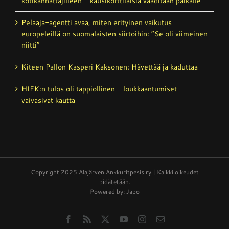
koti­kannattajilleen – kausikortti­laisia vaaditaan paikalle
Pelaaja-agentti avaa, miten erityinen vaikutus
europeleillä on suomalaisten siirtoihin: ”Se oli viimeinen
niitti”
Kiteen Pallon Kasperi Kaksonen: Hävettää ja kaduttaa
HIFK:n tulos oli tappiollinen – loukkaantumiset
vaivasivat kautta
Copyright 2025 Alajärven Ankkuritpesis ry | Kaikki oikeudet
pidätetään.
Powered by: Japo
Facebook
Rss
X
YouTube
Instagram
Email