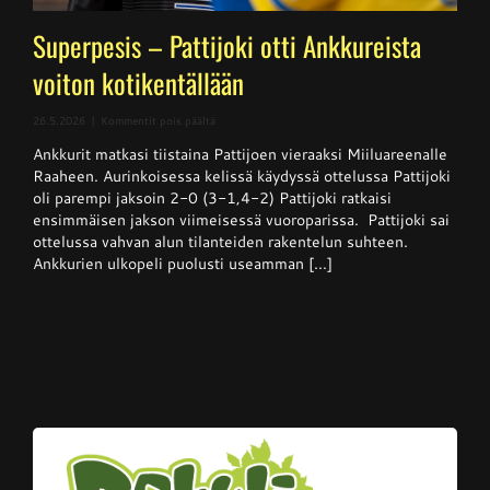
Superpesis – Pattijoki otti Ankkureista
voiton kotikentällään
artikkelissa
26.5.2026
|
Kommentit pois päältä
Superpesis
Ankkurit matkasi tiistaina Pattijoen vieraaksi Miiluareenalle
–
Pattijoki
Raaheen. Aurinkoisessa kelissä käydyssä ottelussa Pattijoki
otti
oli parempi jaksoin 2-0 (3-1,4-2) Pattijoki ratkaisi
Ankkureista
ensimmäisen jakson viimeisessä vuoroparissa. Pattijoki sai
voiton
kotikentällään
ottelussa vahvan alun tilanteiden rakentelun suhteen.
Ankkurien ulkopeli puolusti useamman [...]