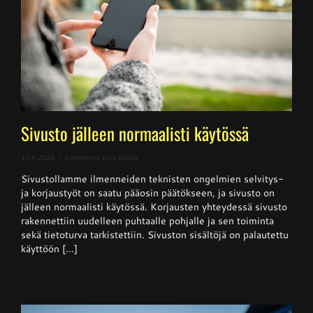
Sivusto jälleen normaalisti käytössä
artikkelissa
10.6.2026
|
Kommentit pois päältä
Sivusto
Sivustollamme ilmenneiden teknisten ongelmien selvitys-
jälleen
normaalisti
ja korjaustyöt on saatu pääosin päätökseen, ja sivusto on
käytössä
jälleen normaalisti käytössä. Korjausten yhteydessä sivusto
rakennettiin uudelleen puhtaalle pohjalle ja sen toiminta
sekä tietoturva tarkistettiin. Sivuston sisältöjä on palautettu
käyttöön [...]