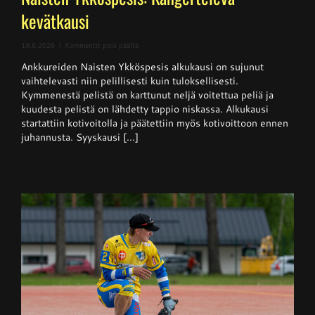
kevätkausi
artikkelissa
19.6.2026
|
Kommentit pois päältä
Naisten
Ankkureiden Naisten Ykköspesis alkukausi on sujunut
Ykköspesis:
Kangerteleva
vaihtelevasti niin pelillisesti kuin tuloksellisesti.
kevätkausi
Kymmenestä pelistä on karttunut neljä voitettua peliä ja
kuudesta pelistä on lähdetty tappio niskassa. Alkukausi
startattiin kotivoitolla ja päätettiin myös kotivoittoon ennen
juhannusta. Syyskausi [...]