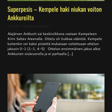
Superpesis – Kempele haki niukan voiton
Ankkureilta
artikkelissa
11.6.2026
|
Kommentit pois päältä
Superpesis
Alajärven Ankkurit sai keskiviikkona vastaan Kempeleen
–
Kempele
Kirin Saltex Areenalle. Ottelu oli tiukkaa vääntöä. Kempele
haki
kuitenkin vei kaksi pistettä mukanaan voitettuaan ottelun
niukan
jaksoin 0-1 (1-1, 4-5) Ottelun ensimmäinen jakso alkoi
voiton
Ankkureilta
Ankkurien sisävuorolla ja ei parhaalla [...]