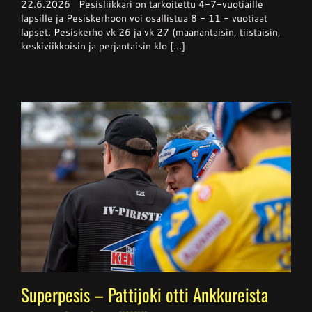
22.6.2026 Pesisliikkari on tarkoitettu 4-7-vuotiaille
alkaa
lapsille ja Pesiskerhoon voi osallistua 8 - 11 - vuotiaat
viikolla
lapset. Pesiskerho vk 26 ja vk 27 (maanantaisin, tiistaisin,
26
keskiviikkoisin ja perjantaisin klo [...]
Superpesis – Pattijoki otti Ankkureista