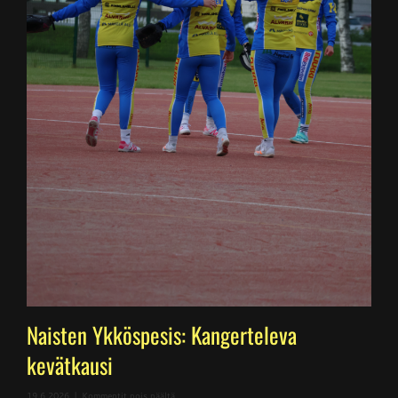
Naisten Ykköspesis: Kangerteleva
kevätkausi
artikkelissa
19.6.2026
|
Kommentit pois päältä