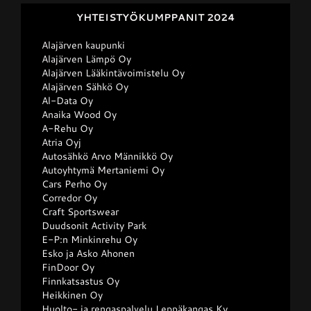
YHTEISTYÖKUMPPANIT 2024
Junnupesis
Alajärven kaupunki
Alajärven Lämpö Oy
Alajärven Lääkintävoimistelu Oy
Fanituotteet
Alajärven Sähkö Oy
Al-Data Oy
Anaika Wood Oy
A-Rehu Oy
Palvelut
Atria Oyj
Autosähkö Arvo Männikkö Oy
Autoyhtymä Mertaniemi Oy
Info
Cars Perho Oy
Corredor Oy
Craft Sportswear
Yhteystiedot
Duudsonit Activity Park
E-P:n Minkinrehu Oy
Esko ja Asko Ahonen
FinDoor Oy
Finnkatsastus Oy
Heikkinen Oy
Huolto- ja rengaspalvelu Leppäkangas Ky