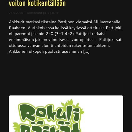
voiton kotikentällään
artikkelissa
26.5.2026
|
Kommentit pois päältä
Superpesis
Ankkurit matkasi tiistaina Pattijoen vieraaksi Miiluareenalle
–
Pattijoki
Raaheen. Aurinkoisessa kelissä käydyssä ottelussa Pattijoki
otti
oli parempi jaksoin 2-0 (3-1,4-2) Pattijoki ratkaisi
Ankkureista
ensimmäisen jakson viimeisessä vuoroparissa. Pattijoki sai
voiton
kotikentällään
ottelussa vahvan alun tilanteiden rakentelun suhteen.
Ankkurien ulkopeli puolusti useamman [...]