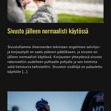
Sivusto jälleen normaalisti käytössä
artikkelissa
10.6.2026
|
Kommentit pois päältä
Sivusto
Sivustollamme ilmenneiden teknisten ongelmien selvitys-
jälleen
normaalisti
ja korjaustyöt on saatu pääosin päätökseen, ja sivusto on
käytössä
jälleen normaalisti käytössä. Korjausten yhteydessä sivusto
rakennettiin uudelleen puhtaalle pohjalle ja sen toiminta
sekä tietoturva tarkistettiin. Sivuston sisältöjä on palautettu
käyttöön [...]