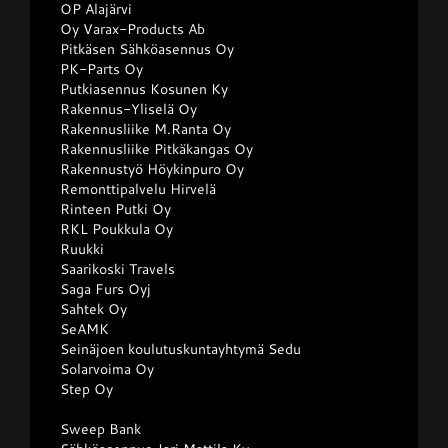
OP Alajärvi
Oy Varax-Products Ab
Pitkäsen Sähköasennus Oy
PK-Parts Oy
Putkiasennus Kosunen Ky
Rakennus-Yliselä Oy
Rakennusliike M.Ranta Oy
Rakennusliike Pitkäkangas Oy
Rakennustyö Höykinpuro Oy
Remonttipalvelu Hirvelä
Rinteen Putki Oy
RKL Poukkula Oy
Ruukki
Saarikoski Travels
Saga Furs Oyj
Sahtek Oy
SeAMK
Seinäjoen koulutuskuntayhtymä Sedu
Solarvoima Oy
Step Oy
Sweep Bank