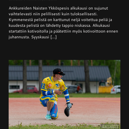
Naisten
Ankkureiden Naisten Ykköspesis alkukausi on sujunut
Ykköspesis:
Kangerteleva
vaihtelevasti niin pelillisesti kuin tuloksellisesti.
kevätkausi
Kymmenestä pelistä on karttunut neljä voitettua peliä ja
kuudesta pelistä on lähdetty tappio niskassa. Alkukausi
startattiin kotivoitolla ja päätettiin myös kotivoittoon ennen
juhannusta. Syyskausi [...]