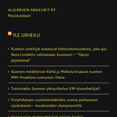
ALAJÄRVEN ANKKURIT RY.
Pesistulokset
YLE URHEILU
Ruotsin urheilijat avautuvat kohtuutto­muudesta, joka ajoi
Nora Lindahlin vaihtamaan Suomeen – ”Täysin
järjettömät”
Suomen mitalitoivot Kärhä ja Mikkola kisaavat nuorten
MM-finaalissa sunnuntai-iltana
Tunnistatko Suomen yleisurheilun EM-kisaurheilijat?
Purjehduksen suomalais­kaksikko uransa parhaaseen
sijoitukseen – kuudenneksi olympiavesillä
Venezuelan olympiamitalisti pelasti henkiä