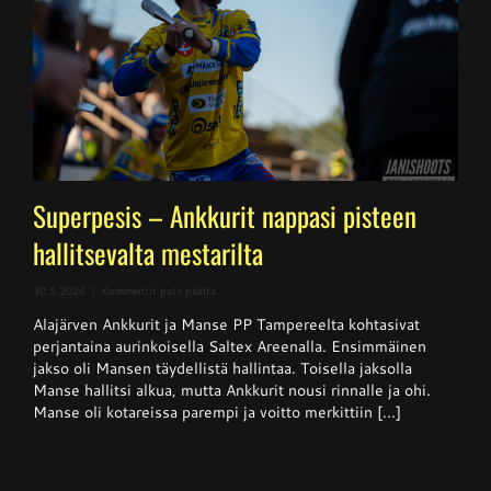
Superpesis – Ankkurit nappasi pisteen
hallitsevalta mestarilta
artikkelissa
30.5.2026
|
Kommentit pois päältä
Superpesis
Alajärven Ankkurit ja Manse PP Tampereelta kohtasivat
–
Ankkurit
perjantaina aurinkoisella Saltex Areenalla. Ensimmäinen
nappasi
jakso oli Mansen täydellistä hallintaa. Toisella jaksolla
pisteen
Manse hallitsi alkua, mutta Ankkurit nousi rinnalle ja ohi.
hallitsevalta
mestarilta
Manse oli kotareissa parempi ja voitto merkittiin [...]