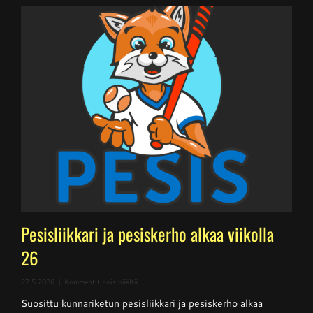
Pesisliikkari ja pesiskerho alkaa viikolla
26
artikkelissa
27.5.2026
|
Kommentit pois päältä
Pesisliikkari
Suosittu kunnariketun pesisliikkari ja pesiskerho alkaa
ja
pesiskerho