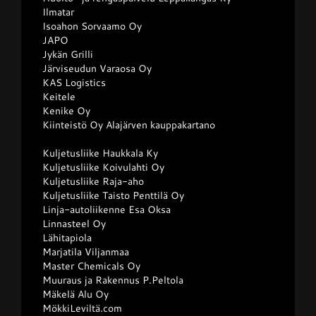
Ilmatar
Isoahon Sorvaamo Oy
JAPO
Jykän Grilli
Järviseudun Varaosa Oy
KAS Logistics
Keitele
Kenike Oy
Kiinteistö Oy Alajärven kauppakartano
Kuljetusliike Haukkala Ky
Kuljetusliike Koivulahti Oy
Kuljetusliike Raja-aho
Kuljetusliike Taisto Penttilä Oy
Linja-autoliikenne Esa Oksa
Linnasteel Oy
Lähitapiola
Marjatila Viljanmaa
Master Chemicals Oy
Muuraus ja Rakennus P.Peltola
Mäkelä Alu Oy
MökkiLeviltä.com